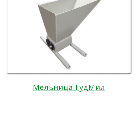
Мельница ГудМил