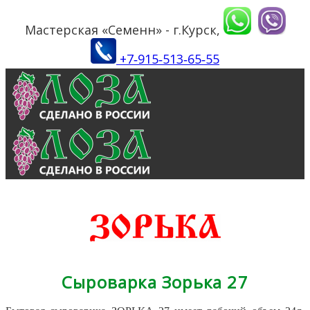
Мастерская «Семенн» - г.Курск,
+7‑915‑513‑65‑55
Сыроварка Зорька 27