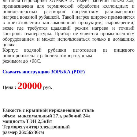
Бытовая сыроварнка ЗОРЬКА 27 имеет рабочий объем 24л,
предназначена для термической обработки коллоидных и
полидесперсных растворов посредством равномерного
нагрева водяной рубашкой. Такой нагрев широко применяется
в приготовлении кисломолочной продукции, сыроварении,
везде где требуется щадящий режим нагрева и точный
контроль температуры. Прибор не является промышленным
оборудованием и может использоваться только в домашних
целях.
Корпус водяной рубашки изготовлен из пищевого
полипропилена с рабочим температурным
режимом до +98С.
Скачать инструкцию ЗОРЬКА (PDF)
20000
Цена :
руб.
Емкость с крышкой нержавеющая сталь
объем максимальный 27л, рабочий 24л
мощность ТЭН 2,5кВт
Терморегулятор электронный
размер 26х56х36см